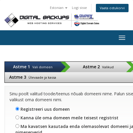
Estonian
Logi sisse
Vaata ostukorvi
Togg
navig
Astme 1
Astme 2
Vali domeen
Valikud
Astme 3
Ülevaade ja kassa
Sinu poolt valitud toode/teenus nõuab domeeni nime. Palun sise
valikust oma domeeni nimi.
Registreeri uus domeen
Kanna üle oma domeen meile teisest registrist
Ma kavatsen kasutada enda olemasolevat domeeni 
nimeserverid