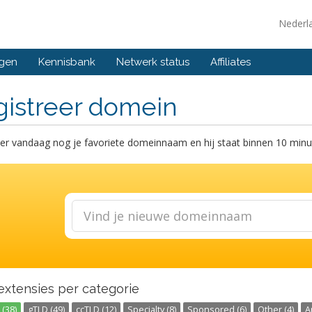
Nederl
ngen
Kennisbank
Netwerk status
Affiliates
gistreer domein
er vandaag nog je favoriete domeinnaam en hij staat binnen 10 minut
extensies per categorie
(38)
gTLD (49)
ccTLD (12)
Specialty (8)
Sponsored (6)
Other (4)
A