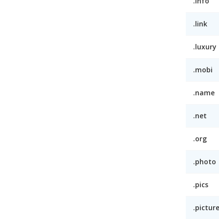
.info
.link
.luxury
.mobi
.name
.net
.org
.photo
.pics
.pictur