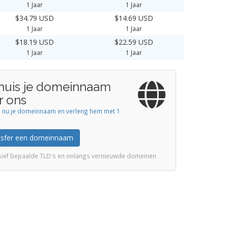
1 Jaar
1 Jaar
$34.79 USD
$14.69 USD
1 Jaar
1 Jaar
$18.19 USD
$22.59 USD
1 Jaar
1 Jaar
huis je domeinnaam
r ons
s nu je domeinnaam en verleng hem met 1
nsfer een domeinnaam
usief bepaalde TLD's en onlangs vernieuwde domeinen