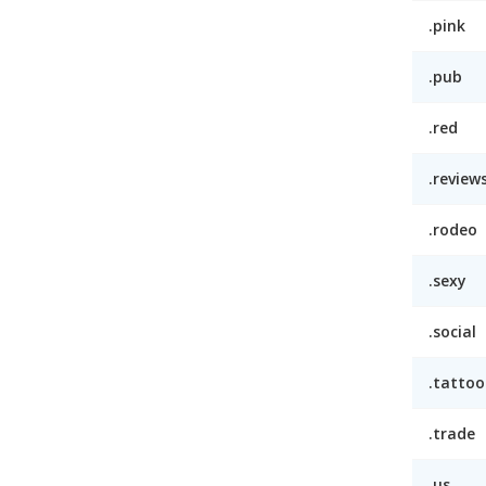
.pink
.pub
.red
.review
.rodeo
.sexy
.social
.tattoo
.trade
.us