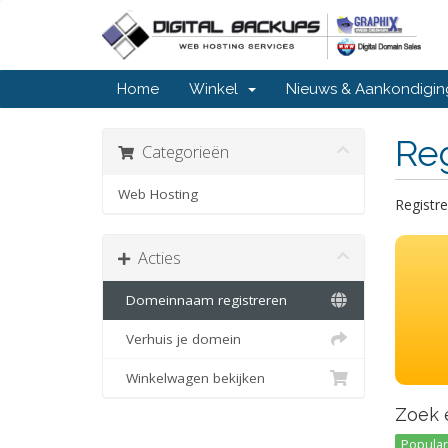
Home
Winkel
Nieuws & Aankondigi
Re
Categorieën
Web Hosting
Registre
Acties
Domeinnaam registreren
Verhuis je domein
Winkelwagen bekijken
Zoek 
Popular 