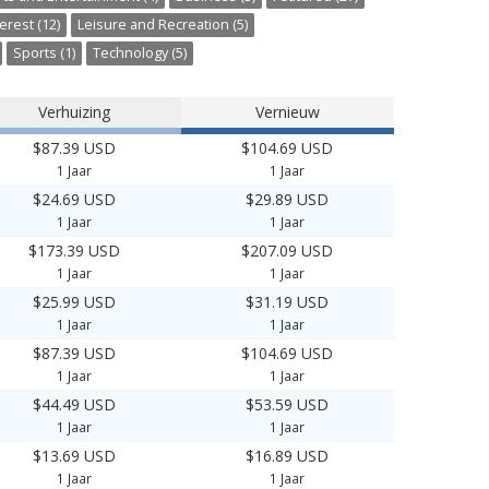
erest (12)
Leisure and Recreation (5)
Sports (1)
Technology (5)
Verhuizing
Vernieuw
$87.39 USD
$104.69 USD
1 Jaar
1 Jaar
$24.69 USD
$29.89 USD
1 Jaar
1 Jaar
$173.39 USD
$207.09 USD
1 Jaar
1 Jaar
$25.99 USD
$31.19 USD
1 Jaar
1 Jaar
$87.39 USD
$104.69 USD
1 Jaar
1 Jaar
$44.49 USD
$53.59 USD
1 Jaar
1 Jaar
$13.69 USD
$16.89 USD
1 Jaar
1 Jaar