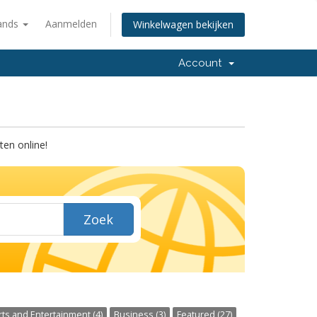
ands
Aanmelden
Winkelwagen bekijken
Account
en online!
Zoek
rts and Entertainment (4)
Business (3)
Featured (27)