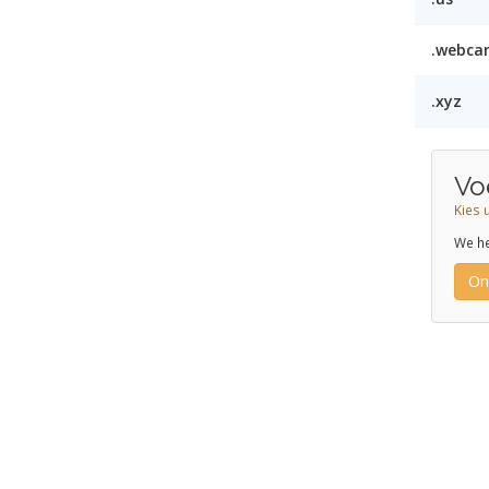
.webca
.xyz
Vo
Kies 
We he
On