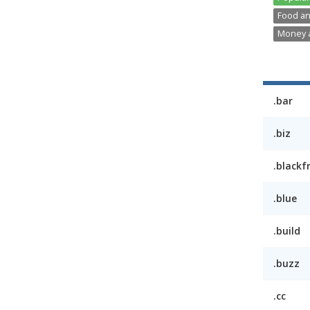
Food an
Money a
.bar
.biz
.blackf
.blue
.build
.buzz
.cc