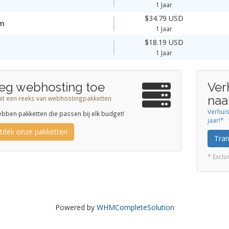
1 Jaar
$34.79 USD
m
1 Jaar
$18.19 USD
1 Jaar
eg webhosting toe
Ver
naa
uit een reeks van webhostingpakketten
Verhui
bben pakketten die passen bij elk budget!
jaar!*
tdek onze pakketten
Tra
* Excl
Powered by
WHMCompleteSolution