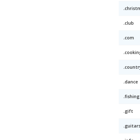
.christ
.club
.com
.cookin
.countr
.dance
.fishing
.gift
.guitar