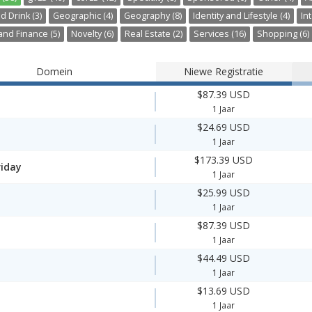
d Drink (3)
Geographic (4)
Geography (8)
Identity and Lifestyle (4)
Int
nd Finance (5)
Novelty (6)
Real Estate (2)
Services (16)
Shopping (6)
Domein
Niewe Registratie
$87.39 USD
1 Jaar
$24.69 USD
1 Jaar
$173.39 USD
riday
1 Jaar
$25.99 USD
1 Jaar
$87.39 USD
1 Jaar
$44.49 USD
1 Jaar
$13.69 USD
1 Jaar