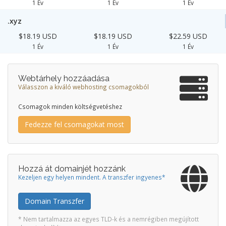
1 Év
1 Év
1 Év
.xyz
$18.19 USD
$18.19 USD
$22.59 USD
1 Év
1 Év
1 Év
Webtárhely hozzáadása
Válasszon a kiváló webhosting csomagokból
Csomagok minden költségvetéshez
Fedezze fel csomagokat most
Hozzá át domainjét hozzánk
Kezeljen egy helyen mindent. A transzfer ingyenes*
Domain Transzfer
* Nem tartalmazza az egyes TLD-k és a nemrégiben megújított