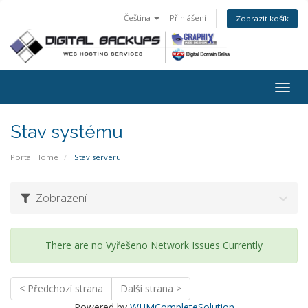
Čeština
Přihlášení
Zobrazit košík
Togg
navig
Stav systému
Portal Home
Stav serveru
Zobrazení
There are no Vyřešeno Network Issues Currently
< Předchozí strana
Další strana >
Powered by
WHMCompleteSolution