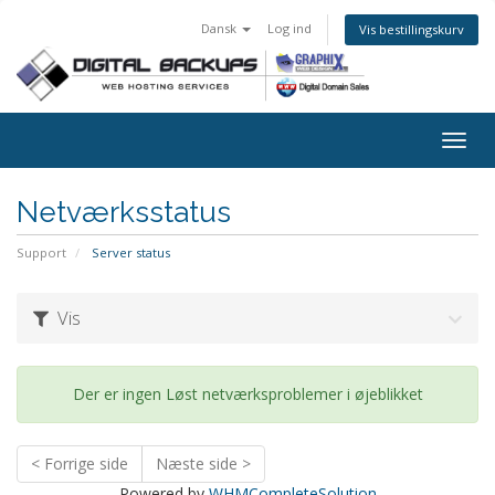
Dansk
Log ind
Vis bestillingskurv
Togg
navig
Netværksstatus
Support
Server status
Vis
Der er ingen Løst netværksproblemer i øjeblikket
< Forrige side
Næste side >
Powered by
WHMCompleteSolution