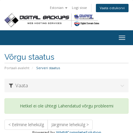
Estonian
Logi sisse
Vaata ostukorvi
Togg
navig
Võrgu staatus
Portaali avaleht
Serveri staatus
Vaata
Hetkel ei ole ühtegi Lahendatud võrgu probleemi
< Eelmine lehekülg
Järgmine lehekülg >
Powered by
WHMCompleteSolution