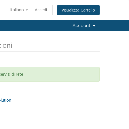
Italiano
Accedi
Visualizza Carrello
Account
ioni
rvizi di rete
ution