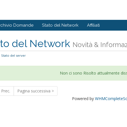
rchivio Domande
Stato del Network
Affiliati
ato del Network
Novità & Informaz
Stato del server
Non ci sono Risolto attualmente disse
 Prec.
Pagina successiva >
Powered by
WHMCompleteSol