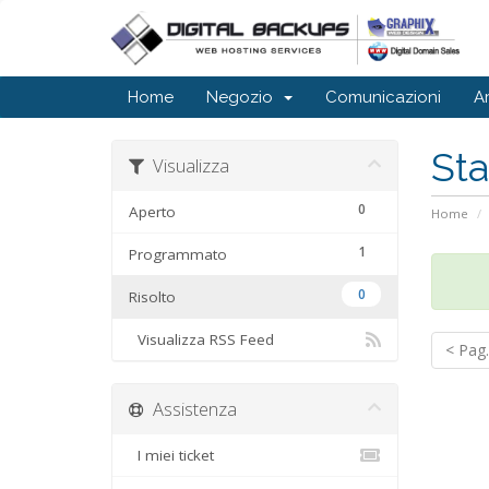
Home
Negozio
Comunicazioni
A
St
Visualizza
0
Aperto
Home
1
Programmato
0
Risolto
Visualizza RSS Feed
< Pag.
Assistenza
I miei ticket