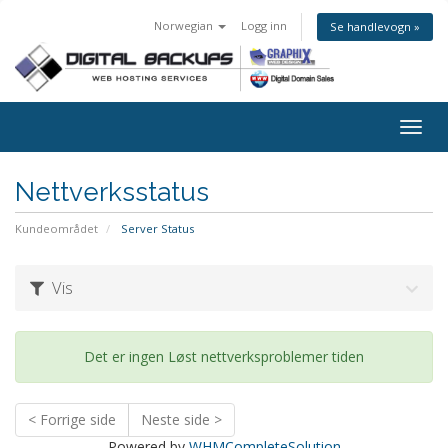
Norwegian
Logg inn
Se handlevogn »
Togg
navig
Nettverksstatus
Kundeområdet
Server Status
Vis
Det er ingen Løst nettverksproblemer tiden
< Forrige side
Neste side >
Powered by
WHMCompleteSolution