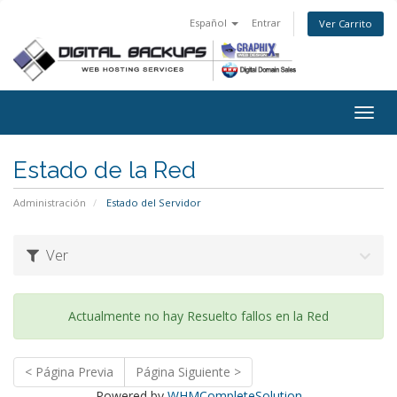
Español
Entrar
Ver Carrito
Togg
navig
Estado de la Red
Administración
Estado del Servidor
Ver
Actualmente no hay Resuelto fallos en la Red
< Página Previa
Página Siguiente >
Powered by
WHMCompleteSolution