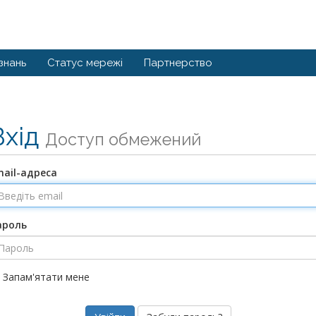
знань
Статус мережі
Партнерство
Вхід
Доступ обмежений
mail-адреса
ароль
Запам'ятати мене