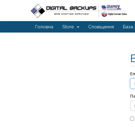
Головна
Store
Сповіщення
База 
E
П