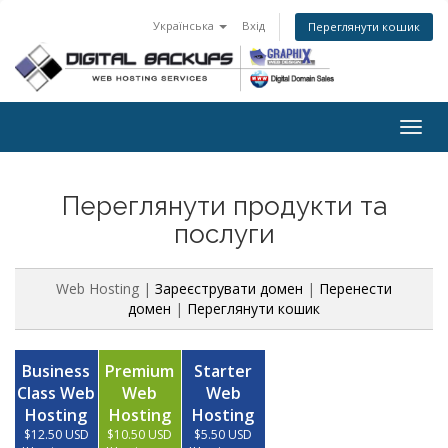
Українська
Вхід
Переглянути кошик
Togg
navig
Переглянути продукти та
послуги
Web Hosting |
Зареєструвати домен
|
Перенести
домен
|
Переглянути кошик
Business
Premium
Starter
Class Web
Web
Web
Hosting
Hosting
Hosting
$12.50 USD
$10.50 USD
$5.50 USD