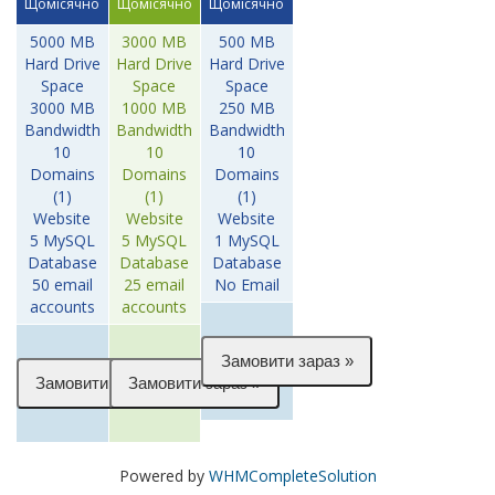
Щомісячно
Щомісячно
Щомісячно
5000 MB
3000 MB
500 MB
Hard Drive
Hard Drive
Hard Drive
Space
Space
Space
3000 MB
1000 MB
250 MB
Bandwidth
Bandwidth
Bandwidth
10
10
10
Domains
Domains
Domains
(1)
(1)
(1)
Website
Website
Website
5 MySQL
5 MySQL
1 MySQL
Database
Database
Database
50 email
25 email
No Email
accounts
accounts
Powered by
WHMCompleteSolution